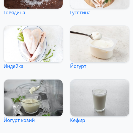
Говядина
Гусятина
Индейка
Йогурт
Йогурт козий
Кефир