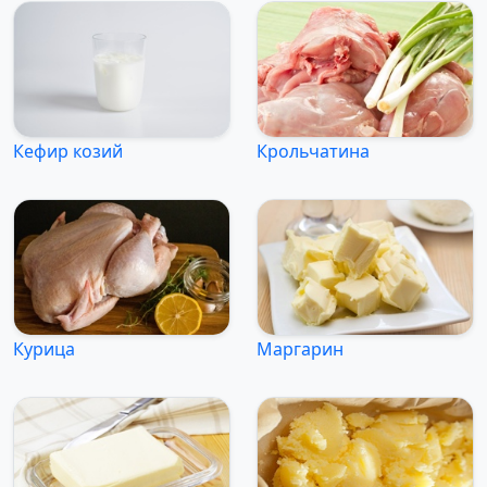
Кефир козий
Крольчатина
Курица
Маргарин