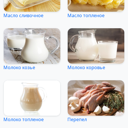
Масло сливочное
Масло топленое
Молоко козье
Молоко коровье
Молоко топленое
Перепел