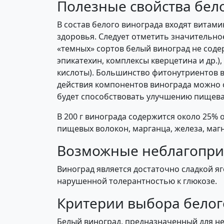
Полезные свойства бел
В состав белого винограда входят витам
здоровья. Следует отметить значительное
«темных» сортов белый виноград не соде
эпикатехин, комплексы кверцетина и др.
кислоты). Большинство фитонутриентов в
действия компонентов винограда можно сд
будет способствовать улучшению пищева
В 200 г винограда содержится около 25% о
пищевых волокон, марганца, железа, магн
Возможные неблагопри
Виноград является достаточно сладкой я
нарушенной толерантностью к глюкозе.
Критерии выбора белог
Белый виноград, предназначенный для не