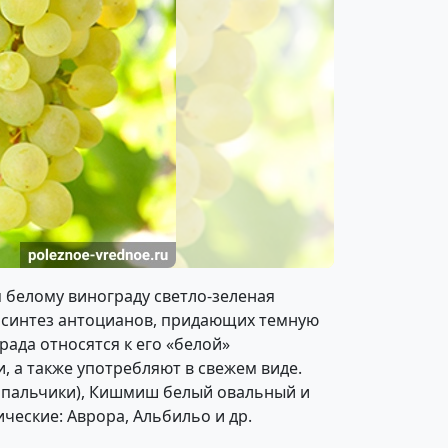
 белому винограду светло-зеленая
за синтез антоцианов, придающих темную
ада относятся к его «белой»
 а также употребляют в свежем виде.
е пальчики), Кишмиш белый овальный и
ические: Аврора, Альбильо и др.