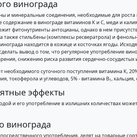
ого винограда
ины и минеральные соединения, необходимые для роста 
 содержание в винограде витаминов К и С, меди и калия
ржит фитонутриенты антоцианы, однако в нем присутств
), а также стильбены (комплексы ресвератрола) и фенол
инограда находится в кожице и косточках ягоды. Исход
елать вывод о том, что регулярное употребление виногр
рения, снижению риска развития сердечно-сосудистых 
т необходимого суточного поступления витамина К, 20% -
ия, токоферола и углеводов, 5% - витамина В
, кальция,
1
ятные эффекты
годой и его употребление в излишних количествах може
о винограда
посредственного употребления, делят на товарные сор