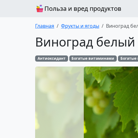
Польза и вред продуктов
Главная
Фрукты и ягоды
Виноград бе
Виноград белый
Антиоксидант
Богатые витаминами
Богатые