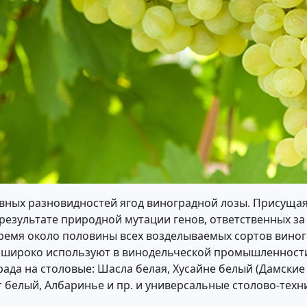
вных разновидностей ягод виноградной лозы. Присущая
в результате природной мутации генов, ответственных 
время около половины всех возделываемых сортов виногр
 широко используют в винодельческой промышленности,
рада на столовые: Шасла белая, Хусайне белый (Дамски
ат белый, Албаринье и пр. и универсальные столово-техн