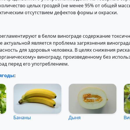
 количество целых гроздей (не менее 95% от общей мас
ктическим отсутствием дефектов формы и окраски.
гламентируют в белом винограде содержание токсичных
е актуальной является проблема загрязнения виноград
асность для здоровья человека. В целях снижения рис
рганическому» винограду, произведенному без использ
рад перед его употреблением.
ягоды
:
Бананы
Дыня
Ви