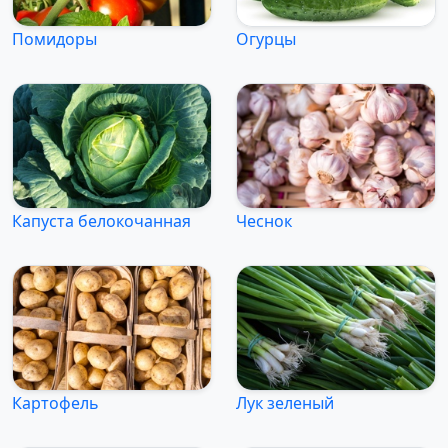
Помидоры
Огурцы
Капуста белокочанная
Чеснок
Картофель
Лук зеленый