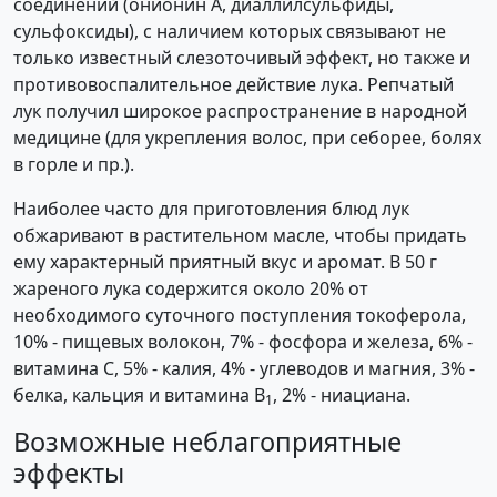
соединений (онионин А, диаллилсульфиды,
сульфоксиды), с наличием которых связывают не
только известный слезоточивый эффект, но также и
противовоспалительное действие лука. Репчатый
лук получил широкое распространение в народной
медицине (для укрепления волос, при себорее, болях
в горле и пр.).
Наиболее часто для приготовления блюд лук
обжаривают в растительном масле, чтобы придать
ему характерный приятный вкус и аромат. В 50 г
жареного лука содержится около 20% от
необходимого суточного поступления токоферола,
10% - пищевых волокон, 7% - фосфора и железа, 6% -
витамина С, 5% - калия, 4% - углеводов и магния, 3% -
белка, кальция и витамина В
, 2% - ниациана.
1
Возможные неблагоприятные
эффекты