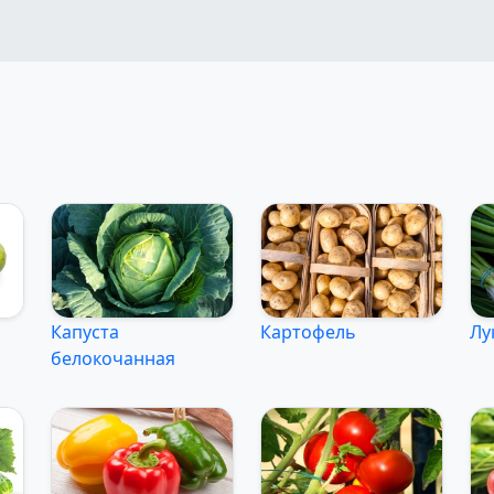
Капуста
Картофель
Лу
белокочанная