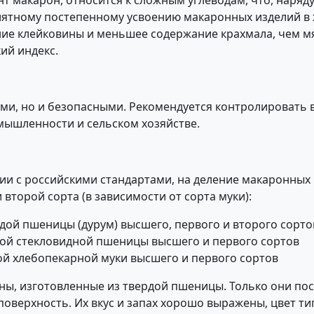
т макарон, относится к сложным углеводам, что, наряд
иятному постепенному усвоению макаронных изделий в
е клейковины и меньшее содержание крахмала, чем мя
ий индекс.
ми, но и безопасными. Рекомендуется контролировать 
мышленности и сельском хозяйстве.
ии с российскими стандартами, на деление макаронных и
второй сорта (в зависимости от сорта муки):
рдой пшеницы (дурум) высшего, первого и второго сорто
гкой стекловидной пшеницы высшего и первого сортов
ой хлебопекарной муки высшего и первого сортов
ы, изготовленные из твердой пшеницы. Только они пос
 поверхность. Их вкус и запах хорошо выражены, цвет т