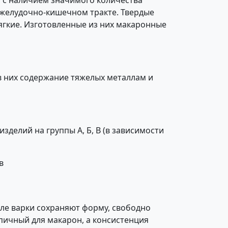
у с наличием значимого количества
 желудочно-кишечном тракте. Твердые
гкие. Изготовленные из них макаронные
в них содержание тяжелых металлам и
зделий на группы А, Б, В (в зависимости
в
ле варки сохраняют форму, свободно
ипичный для макарон, а консистенция