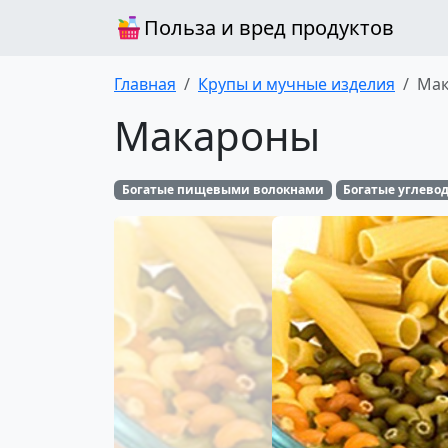
Польза и вред продуктов
Главная
Крупы и мучные изделия
Ма
Макароны
Богатые пищевыми волокнами
Богатые углево